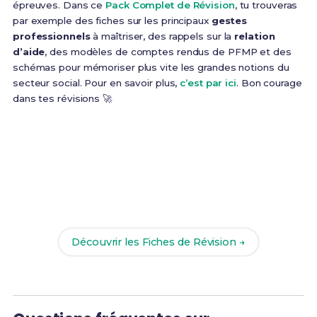
épreuves. Dans ce
Pack Complet de Révision
, tu trouveras
par exemple des fiches sur les principaux
gestes
professionnels
à maîtriser, des rappels sur la
relation
d’aide
, des modèles de comptes rendus de PFMP et des
schémas pour mémoriser plus vite les grandes notions du
secteur social. Pour en savoir plus,
c’est par ici
. Bon courage
dans tes révisions 🚀
Prêt(e) à réussir ton examen ?
Révise efficacement avec nos
218 Fiches de
Révision
pour le Bac Pro SAPAT et maximise tes
chances de réussite !
Découvrir les Fiches de Révision →