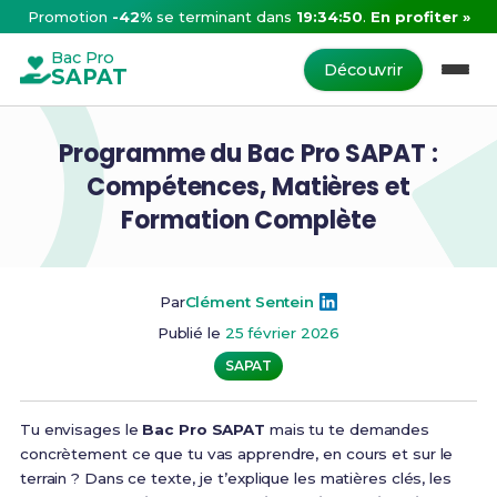
Promotion
-42%
se terminant dans
19:34:49
.
En profiter »
Bac Pro
Découvrir
SAPAT
Programme du Bac Pro SAPAT :
Compétences, Matières et
Formation Complète
Par
Clément Sentein
Publié le
25 février 2026
SAPAT
Tu envisages le
Bac Pro SAPAT
mais tu te demandes
concrètement ce que tu vas apprendre, en cours et sur le
terrain ? Dans ce texte, je t’explique les matières clés, les