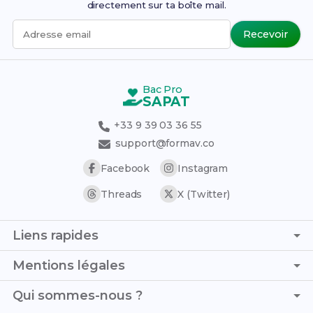
directement sur ta boîte mail.
Recevoir
Adresse email
Bac Pro
SAPAT
+33 9 39 03 36 55
support@formav.co
Facebook
Instagram
Threads
X (Twitter)
Liens rapides
Page d'accueil
Mentions légales
Simulateur de notes
C.G.V. - C.G.U.
Qui sommes-nous ?
Trouver son stage
Politique de confidentialité