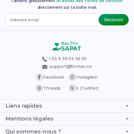
Obtiens gratuitement
un extrait des Fiches de Révision
directement sur ta boîte mail.
Recevoir
Adresse email
Bac Pro
SAPAT
+33 9 39 03 36 55
support@formav.co
Facebook
Instagram
Threads
X (Twitter)
Liens rapides
Page d'accueil
Mentions légales
Simulateur de notes
C.G.V. - C.G.U.
Qui sommes-nous ?