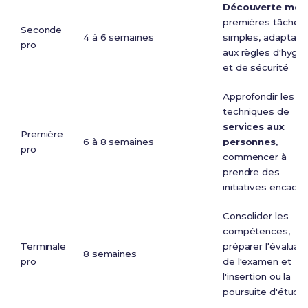
Découverte méti
premières tâches
Seconde
4 à 6 semaines
simples, adaptati
pro
aux règles d'hygi
et de sécurité
Approfondir les
techniques de
services aux
Première
6 à 8 semaines
personnes
,
pro
commencer à
prendre des
initiatives encadr
Consolider les
compétences,
Terminale
préparer l'évaluati
8 semaines
pro
de l'examen et
l'insertion ou la
poursuite d'étude