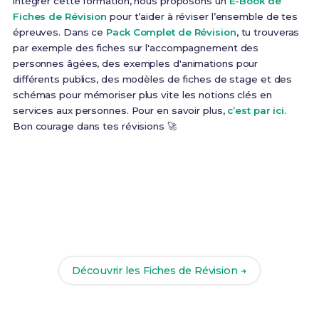
intégrer cette formation, nous proposons un
E-Book de
Fiches de Révision
pour t’aider à réviser l’ensemble de tes
épreuves. Dans ce
Pack Complet de Révision
, tu trouveras
par exemple des fiches sur l'accompagnement des
personnes âgées, des exemples d'animations pour
différents publics, des modèles de fiches de stage et des
schémas pour mémoriser plus vite les notions clés en
services aux personnes. Pour en savoir plus,
c’est par ici
.
Bon courage dans tes révisions 🚀
Prêt(e) à réussir ton examen ?
Révise efficacement avec nos
218 Fiches de
Révision
pour le Bac Pro SAPAT et maximise tes
chances de réussite !
Découvrir les Fiches de Révision →