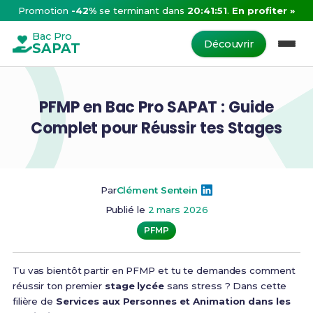
Promotion
-42%
se terminant dans
20:41:50
.
En profiter »
Bac Pro
Découvrir
SAPAT
PFMP en Bac Pro SAPAT : Guide
Complet pour Réussir tes Stages
Par
Clément Sentein
Publié le
2 mars 2026
PFMP
Tu vas bientôt partir en PFMP et tu te demandes comment
réussir ton premier
stage lycée
sans stress ? Dans cette
filière de
Services aux Personnes et Animation dans les